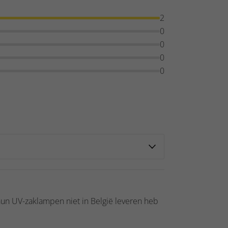
2
0
0
0
0
un UV-zaklampen niet in België leveren heb