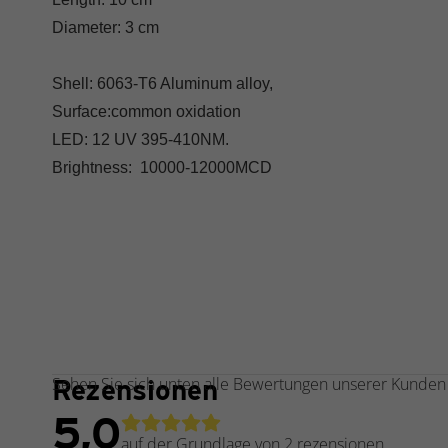
Diameter: 3 cm
Shell: 6063-T6 Aluminum alloy,
Surface:common oxidation
LED: 12 UV 395-410NM.
Brightness: 10000-12000MCD
Rezensionen
Sehen Sie sich unten alle Bewertungen unserer Kunden
5,0
auf der Grundlage von 2
rezensionen