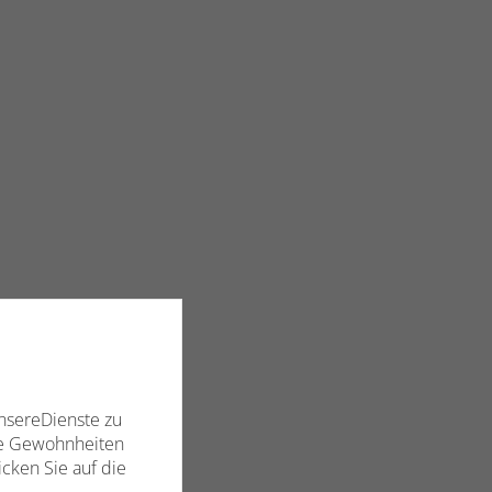
nsereDienste zu
hre Gewohnheiten
cken Sie auf die