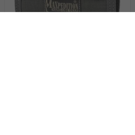
Maxpedition - Wallet Spartan -
Foliage-Green
Noch keine Bewertungen
€ 33,95 *