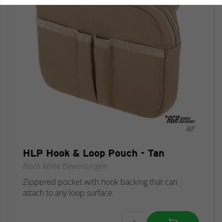
HLP Hook & Loop Pouch - Tan
Noch keine Bewertungen
Zippered pocket with hook backing that can
attach to any loop surface.