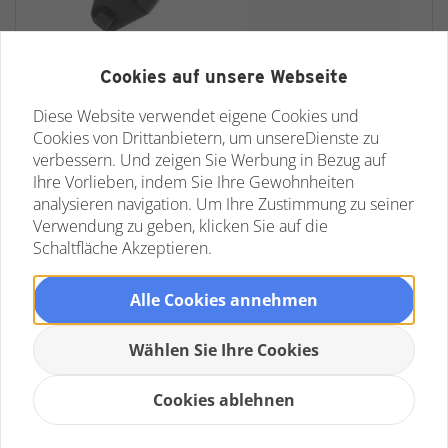
Cookies auf unsere Webseite
Maxpedition AGR TacTie 10.7 cm -
Grey
Diese Website verwendet eigene Cookies und
Noch keine Bewertungen
Cookies von Drittanbietern, um unsereDienste zu
verbessern. Und zeigen Sie Werbung in Bezug auf
Dieser spezielle Kabelbinder mit seinem robusten
Ihre Vorlieben, indem Sie Ihre Gewohnheiten
Design wurde vom Maxpedition Design Team...
analysieren navigation. Um Ihre Zustimmung zu seiner
Verwendung zu geben, klicken Sie auf die
Schaltfläche Akzeptieren.
€ 14,75 *
Alle Cookies annehmen
Wählen Sie Ihre Cookies
Cookies ablehnen