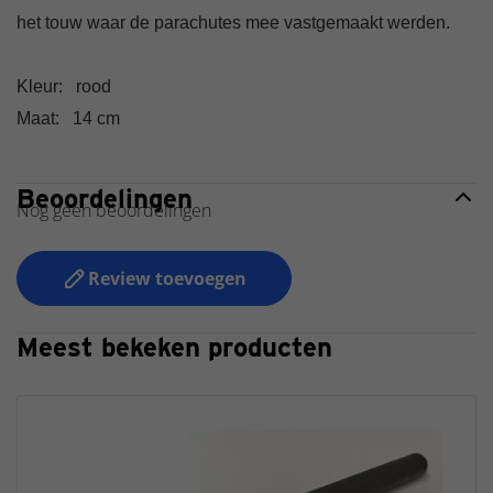
het touw waar de parachutes mee vastgemaakt werden.
Kleur: rood
Maat: 14 cm
Beoordelingen
Nog geen beoordelingen
Review toevoegen
Meest bekeken producten