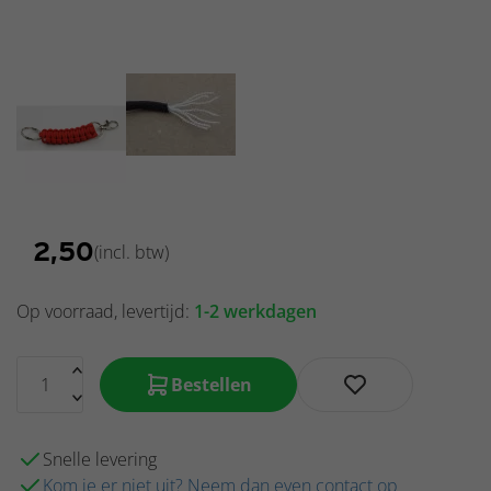
Rebel
-
Cacher
Rugzakken
Kleine
Hint
€
2,50
(incl. btw)
Op voorraad, levertijd:
1-2 werkdagen
Bestellen
Snelle levering
Kom je er niet uit? Neem dan even contact op