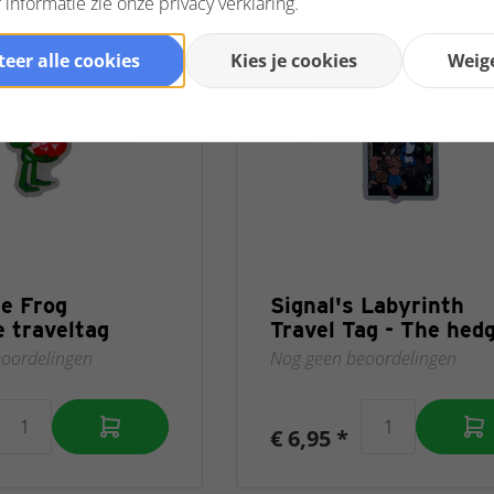
informatie zie onze privacy verklaring.
eer alle cookies
Kies je cookies
Weig
he Frog
Signal's Labyrinth
e traveltag
Travel Tag - The hed
oordelingen
Nog geen beoordelingen
€ 6,95 *