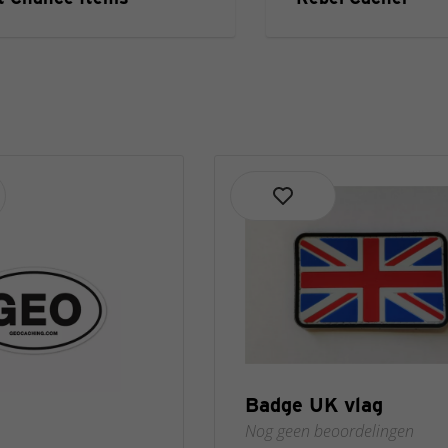
Badge UK vlag
Nog geen beoordelingen