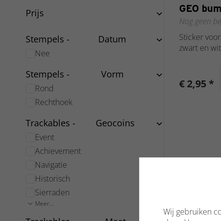
GEO bump
Prijs
Nog geen be
Sticker voor
Stempels -
Datum
zwart en wit
Nee
Stempels -
Vorm
€ 2,95 *
Rond
Rechthoek
Trackables -
Geocoins
Event
Achievement
Navigatie
Historisch
Sierraden
Meer...
Wij gebruiken co