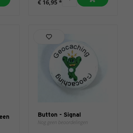
€ 16,95 *
Button - Signal
ween
Nog geen beoordelingen