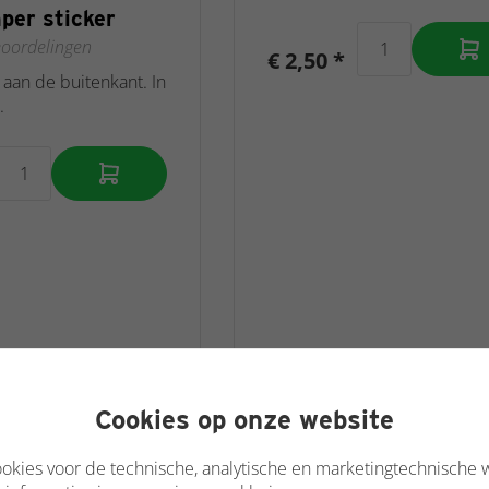
er sticker
oordelingen
€ 2,50 *
 aan de buitenkant. In
.
Cookies op onze website
okies voor de technische, analytische en marketingtechnische 