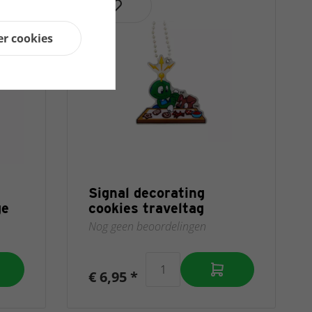
er cookies
Signal decorating
ge
cookies traveltag
Nog geen beoordelingen
€ 6,95 *