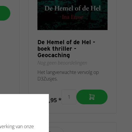
De Hemel of de Hel -
boek thriller -
Geocaching
Nog geen beoordelingen
Het langverwachte vervolg op
D3Zusjes.
€ 16,95 *
werking van onze