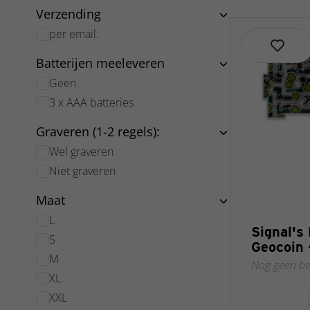
Verzending
per email.
Batterijen meeleveren
Geen
3 x AAA batteries
Graveren (1-2 regels):
Wel graveren
Niet graveren
Maat
L
Signal's
S
Geocoin
M
Nog geen be
XL
XXL