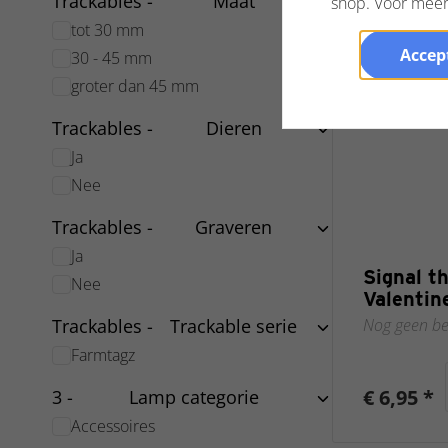
Trackables -
Maat
shop. Voor meer 
tot 30 mm
Accept
30 - 45 mm
groter dan 45 mm
Trackables -
Dieren
Ja
Nee
Trackables -
Graveren
Ja
Signal t
Nee
Valentin
Nog geen be
Trackables -
Trackable serie
Farmtagz
€ 6,95 *
3 -
Lamp categorie
Accessoires