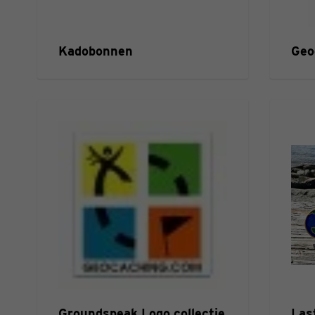
Kadobonnen
Geo
Groundspeak Logo collectie
Las