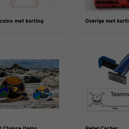
coins met korting
Overige met kort
t Chance Items
Rebel Cacher