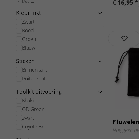
€ 16,95 *
Meer...
Kleur inkt
Zwart
Rood
Groen
Blauw
Sticker
Binnenkant
Buitenkant
Toolkit uitvoering
Khaki
OD Groen
zwart
Fluwelen
Coyote Bruin
Nog geen be