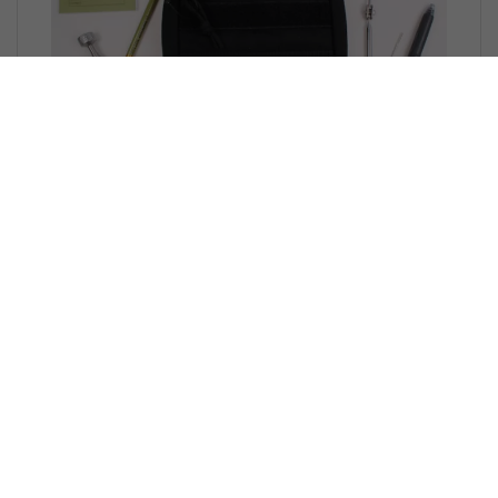
Geocaching Toolkit - Medium
Nog geen beoordelingen
Toolkit Medium zwart
€ 58,70
€ 47,50 *
Bestel