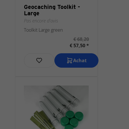
Geocaching Toolkit -
Large
Pas encore d'avis
Toolkit Large green
€ 68,20
€ 57,50 *
Achat