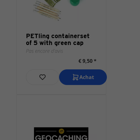
PETling containerset
of 5 with green cap
Pas encore d'avis
€ 9,50 *
Achat