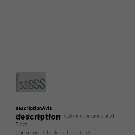
description
Avis
description
S-hooks, appr. 40 mm x 26mm iron zincplated
5 pcs
(The second S-hook on the picture)