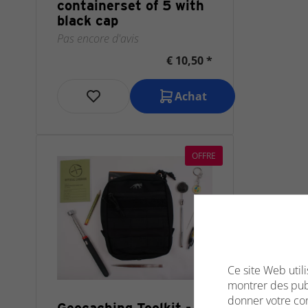
containerset of 5 with
black cap
Pas encore d'avis
€ 10,50 *
Achat
OFFRE
Ce site Web util
montrer des publ
donner votre con
Geocaching Toolkit -