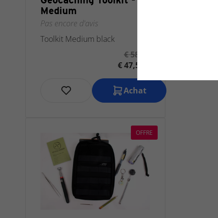
Medium
Pas encore d'avis
Toolkit Medium black
€ 58,70
€ 47,50 *
Achat
OFFRE