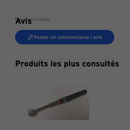
Avis
Pas encore d'avis
Poster un commentaire / avis
Produits les plus consultés