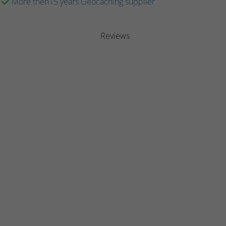
More then15 years Geocaching supplier
Reviews